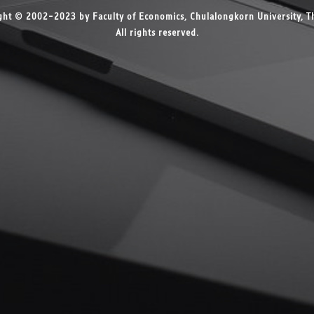
ght © 2002-2023 by Faculty of Economics, Chulalongkorn University, Th
All rights reserved.