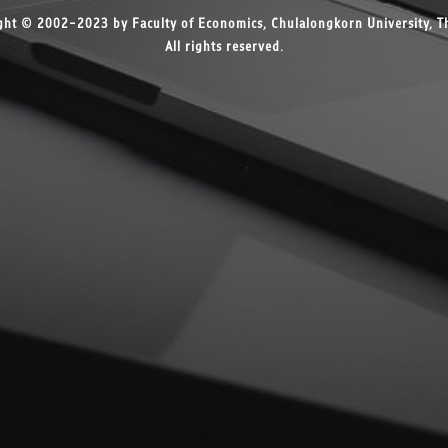
ght © 2002-2023 by Faculty of Economics, Chulalongkorn University, Th
All rights reserved.