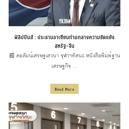
ฟิลิปปินส์ : ประธานอาเซียนท่ามกลางความขัดแย้ง
สหรัฐ-จีน
📰 คอลัมน์เศรษฐเสวนา จุฬาฯทัศนะ หนังสือพิมพ์ฐาน
เศรษฐกิจ ...
Read More