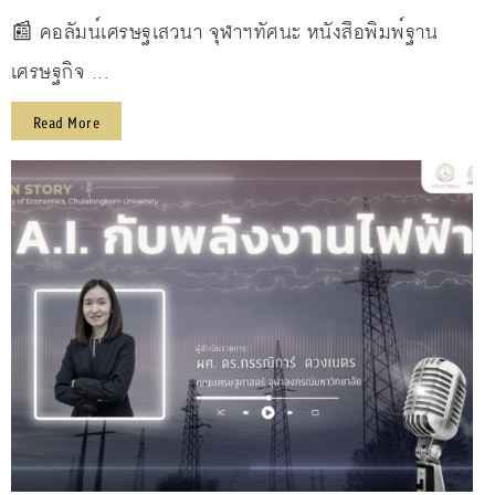
📰 คอลัมน์เศรษฐเสวนา จุฬาฯทัศนะ หนังสือพิมพ์ฐาน
เศรษฐกิจ ...
Read More