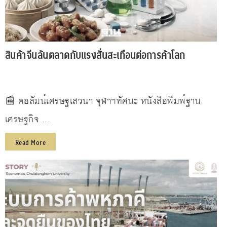
สินค้าจีนล้นตลาดกับแรงสั่นสะเทือนต่อการค้าโลก
📰 คอลัมน์เศรษฐเสวนา จุฬาฯทัศนะ หนังสือพิมพ์ฐาน
เศรษฐกิจ ...
Read More