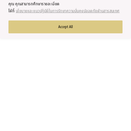
คุณ คุณสามารถศึกษารายละเอียด
ศูนย์วิจัยเฉพาะทาง
ได้ที่
นโยบายและแนวปฏิบัติในการรักษาความมั่นคงปลอดภัยด้านสารสนเทศ
Accept All
Copyright © 2002-2023 by Faculty of Economics, Chulalongkorn
University, Thailand. All rights reserved.