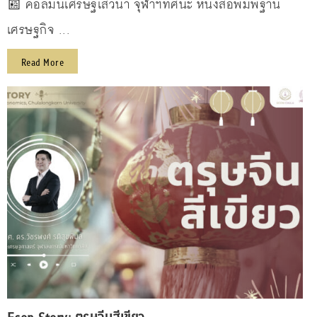
📰 คอลัมน์เศรษฐเสวนา จุฬาฯทัศนะ หนังสือพิมพ์ฐาน
เศรษฐกิจ ...
Read More