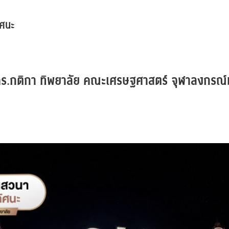
ัศนะ
 ดร.กติกา ทิพยาลัย คณะเศรษฐศาสตร์ จุฬาลงกรณ์