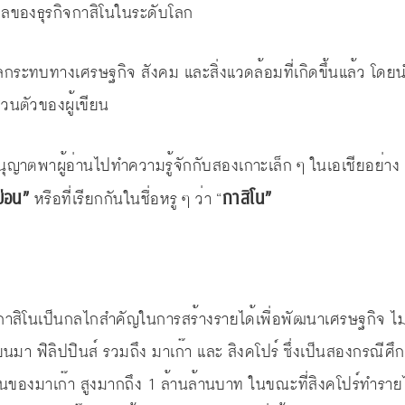
พลของธุรกิจกาสิโนในระดับโลก
ะทบทางเศรษฐกิจ สังคม และสิ่งแวดล้อมที่เกิดขึ้นแล้ว โดยนำ
วนตัวของผู้เขียน
นุญาตพาผู้อ่านไปทำความรู้จักกับสองเกาะเล็ก ๆ ในเอเชียอย่าง
บ่อน”
กาสิโน”
หรือที่เรียกกันในชื่อหรู ๆ ว่า “
าสิโนเป็นกลไกสำคัญในการสร้างรายได้เพื่อพัฒนาเศรษฐกิจ ไม่
มียนมา ฟิลิปปินส์ รวมถึง มาเก๊า และ สิงคโปร์ ซึ่งเป็นสองกรณี
โนของมาเก๊า สูงมากถึง 1 ล้านล้านบาท ในขณะที่สิงคโปร์ทำรา