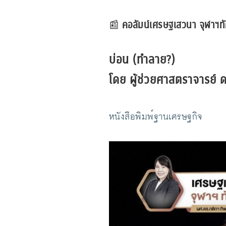
คอลัมน์เศรษฐเสวนา จุฬาฯท
📰
บ่อน (ทำลาย?)
โดย ผู้ช่วยศาสตราจารย์
หนังสือพิมพ์ฐานเศรษฐกิจ