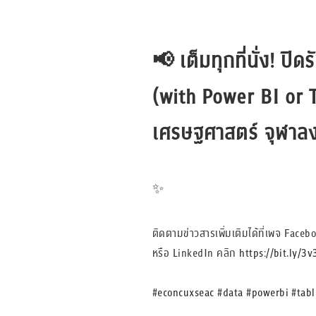
📢
เต็มทุกที่นั่ง! 
(with Power BI or T
เศรษฐศาสตร์ จุฬาล
✨
ติดตามข่าวสารเพิ่มเติมได้ที่เพจ Face
หรือ LinkedIn คลิก
https://bit.ly/3
#econcuxseac
#data
#powerbi
#tab