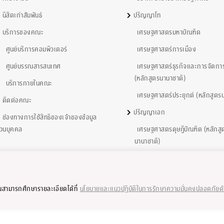
นิสิตเก่าสัมพันธ์
ปริญญาโท
บริการของคณะ
เศรษฐศาสตรมหาบัณฑิต
ศูนย์บริการคอมพิวเตอร์
เศรษฐศาสตร์การเมือง
ศูนย์บรรณสารสนเทศ
เศรษฐศาสตร์ธุรกิจและการจัดกา
(หลักสูตรนานาชาติ)
บริการภายในคณะ
เศรษฐศาสตร์ประยุกต์ (หลักสูตรน
ติดต่อคณะ
ปริญญาเอก
ช่องทางการใช้สิทธิของเจ้าของข้อมูล
่วนบุคคล
เศรษฐศาสตรดุษฎีบัณฑิต (หลักสู
นานาชาติ)
ุณสามารถศึกษารายละเอียดได้ที่
นโยบายและแนวปฏิบัติในการรักษาความมั่นคงปลอดภัยด
2002-2023 by Faculty of Economics, Chulalongkorn University, Thailand. All rig