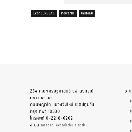
EconCUxSEAC
PowerBI
tableau
254 คณะเศรษฐศาสตร์ จุฬาลงกรณ์
เ
มหาวิทยาลัย
ถนนพญาไท แขวงวังใหม่ เขตปทุมวัน
กรุงเทพฯ 10330
โทรศัพท์ 0-2218-6202
อีเมล
saraban_econ@chula.ac.th